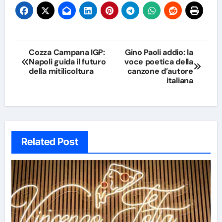
Navigazione
Cozza Campana IGP:
Gino Paoli addio: la
Napoli guida il futuro
voce poetica della
articoli
della mitilicoltura
canzone d’autore
italiana
Related Post