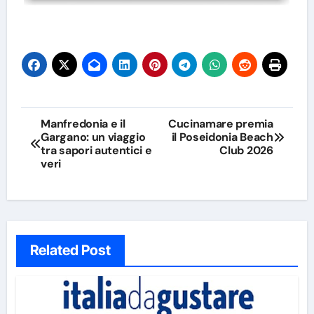
Navigazione
Manfredonia e il
Cucinamare premia
Gargano: un viaggio
il Poseidonia Beach
articoli
tra sapori autentici e
Club 2026
veri
Related Post